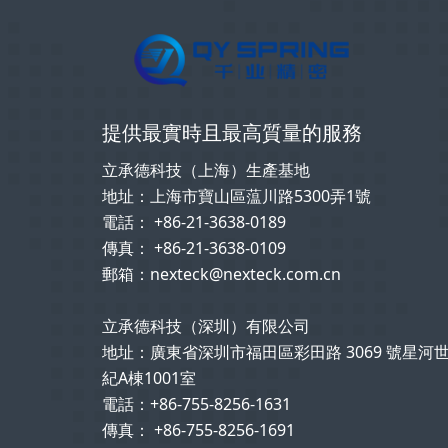
提供最實時且最高質量的服務
立承德科技（上海）生產基地
地址：上海市寶山區蕰川路5300弄1號
電話： +86-21-3638-0189
傳真： +86-21-3638-0109
郵箱：nexteck@nexteck.com.cn
立承德科技（深圳）有限公司
地址：廣東省深圳市福田區彩田路 3069 號星河
紀A棟1001室
電話：+86-755-8256-1631
傳真： +86-755-8256-1691