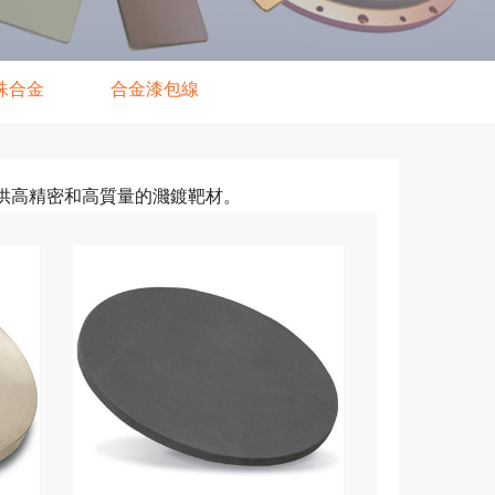
殊合金
合金漆包線
提供高精密和高質量的濺鍍靶材。