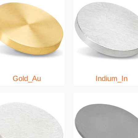
Gold_Au
Indium_In