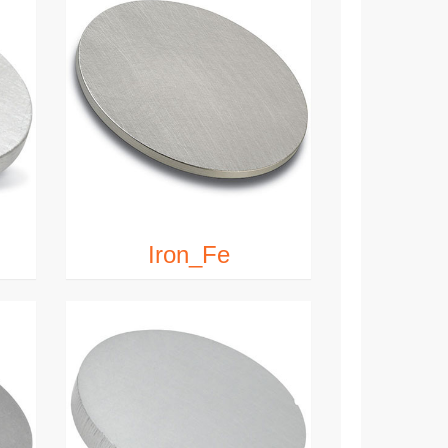
Iron_Fe