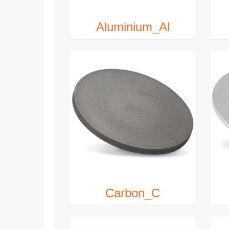
Aluminium_Al
Carbon_C