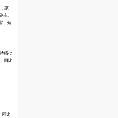
外，該
為主。
響，短
額持續批
噸，同比
，同比