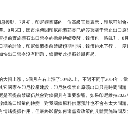
息擾動。7月初，印尼礦業部的一位高級官員表示，印尼可能會在2
產。8月5日，因市場傳聞印尼能礦部長已經簽署關于禁止出口原
否提前實施礦石出口禁令的擔憂持續發酵，鎳價也一路飆升。8月
日期的討論，印尼鎳礦提前禁礦預期削弱，鎳價跳水下行，一度
加快出口禁令沒有問題，鎳價受此提振雄風再起。
的大幅上漲，5個月左右上漲了50%以上。不過不同于2014年，
其它國家在印尼投產建設，印尼恢復禁止原礦出口只是時間問題
是否提前禁礦仍然會對鎳價具有重要影響。如果印尼維持2022
鎳鐵進口增量的轉變，對我國鎳原料供應預計也不會有太大問題
有情緒提振作用，但最終影響如何還需看政策的具體實施時間及