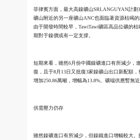
菲律賓方面，最大高鎳礦山SRLANGUYAN計劃
礦山附近的另一座礦山ANC也面臨著資源枯竭
由于開發時間較早，TawiTawi礦區高品位
期對于鎳價或有一定支撐。
短期來看，雖然6月份中國鎳礦進口有所減少，進
復，且于8月13日又批復3家鎳礦山出口新配額，
增加250.86萬噸，增幅為13.8%。礦端供應
供需壓力仍存
雖然鎳礦進口有所減少，但鎳鐵進口增幅較大。據海