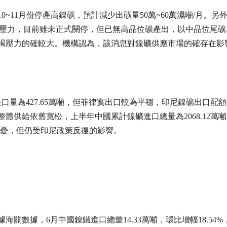
10~11月份停產高鎳礦，預計減少出礦量50萬~60萬濕噸/月。另
的壓力，目前雖未正式關停，但已無高品位礦產出，以中品位尾礦
礦的枯竭壓力的確較大。機構認為，該消息對鎳礦供應市場的確存在影
口量為427.65萬噸，但菲律賓出口較為平穩，印尼鎳礦出口配
整體供給依舊寬松，上半年中國累計鎳礦進口總量為2068.12萬
暫無近憂，但仍受印尼政策反復的影響。
關數據，6月中國鎳鐵進口總量14.33萬噸，環比增幅18.54%