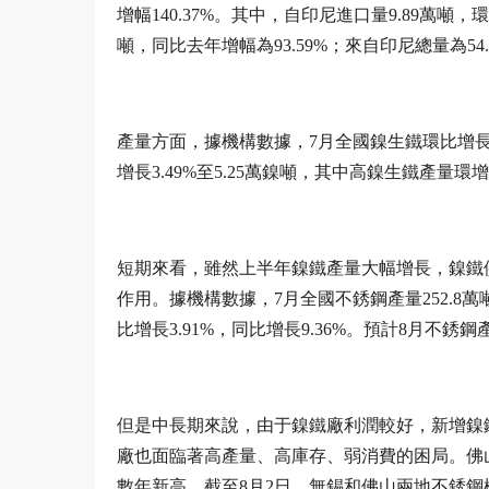
增幅140.37%。其中，自印尼進口量9.89萬噸，環比
噸，同比去年增幅為93.59%；來自印尼總量為54.
產量方面，據機構數據，7月全國鎳生鐵環比增長2.
增長3.49%至5.25萬鎳噸，其中高鎳生鐵產量環增長
短期來看，雖然上半年鎳鐵產量大幅增長，鎳鐵
作用。據機構數據，7月全國不銹鋼產量252.8萬噸，
比增長3.91%，同比增長9.36%。預計8月不銹鋼產量
但是中長期來說，由于鎳鐵廠利潤較好，新增鎳
廠也面臨著高產量、高庫存、弱消費的困局。佛
數年新高。截至8月2日，無錫和佛山兩地不銹鋼樣