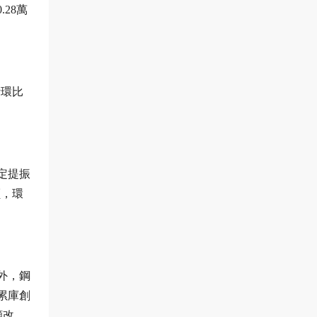
.28萬
計環比
定提振
噸，環
外，鋼
累庫創
顯改