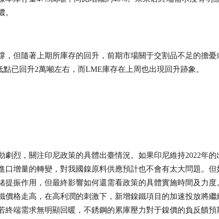
濃。
撐，但隨著上期所庫存的回升，前期市場關于交割品不足的擔憂
期低點已回升2萬噸左右，而LME庫存在上周也出現回升跡象。
劇烈，關注印尼政策的具體出臺情況。如果印尼維持2022年的
進口增量的轉變，對我國鎳原料供應預計也不會有太大問題。但
緒提振作用，但最終影響如何還需看政策的具體實施時間及力度
鐵價格走高，在高利潤的刺激下，新增鎳鐵項目的加速投放將繼
若終端需求無明顯回暖，不銹鋼的累庫壓力對于鎳價的負反饋預