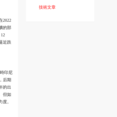
技術文章
022
礦的部
12
逼近跌
當時印尼
，后期
年的出
。但如
力度。