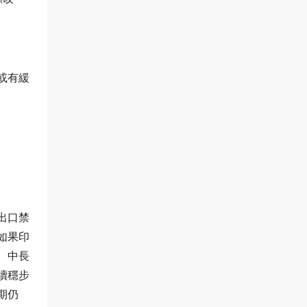
或有緩
出口禁
如果印
。中長
續穩步
期仍