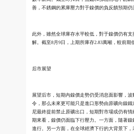
善，不銹鋼的累庫壓力對于鎳價的負反饋預期仍
此外，雖然全球庫存水平較低，對于鎳價仍有支
解。截至8月9日，上期所庫存2.83萬噸，較前
后市展望
展望后市，短期內鎳價走勢仍受消息面影響，波動
令，那么未來更可能只是進口形勢由原礦向鎳鐵
尼最終提前禁止原礦出口，短期對市場或仍有情
期來看，鎳價仍面臨下行壓力。一方面，隨著鎳
進行。另一方面，在全球經濟下行的大背景下，