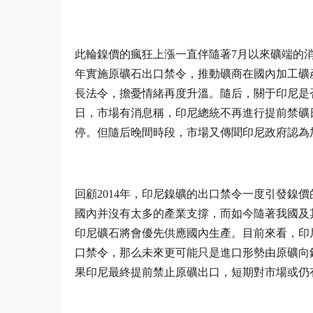
此輪鎳價的瘋狂上漲一直伴隨著7月以來礦端的消
年實施原礦石出口禁令，推動礦商在國內加工礦
長法令，擔憂情緒再度升溫。隨后，關于印尼是
日，市場有消息稱，印尼總統不再進行提前禁礦
停。但隨后晚間時段，市場又傳聞印尼政府認為
回顧2014年，印尼鎳礦的出口禁令一度引發鎳價
國內并沒有太多的產業支撐，而如今隨著我國及
印尼礦石將會優先供應國內生產。目前來看，印尼
口禁令，那么未來更可能只是進口形勢由原礦向
果印尼最終提前禁止原礦出口，短期對市場或仍