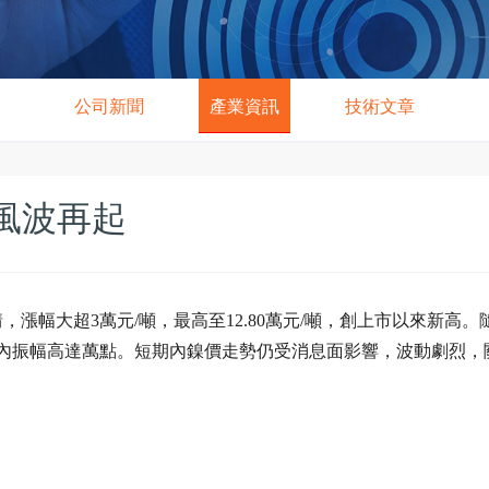
公司新聞
產業資訊
技術文章
風波再起
漲幅大超3萬元/噸，最高至12.80萬元/噸，創上市以來新高。
內振幅高達萬點。短期內鎳價走勢仍受消息面影響，波動劇烈，