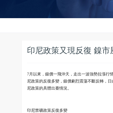
印尼政策又現反復 鎳市
7月以來，鎳價一飛沖天，走出一波強勢拉漲行情，
尼政策的反復多變，鎳價劇烈震蕩不斷反轉，日
尼政策的具體出臺情況。
印尼禁礦政策反復多變