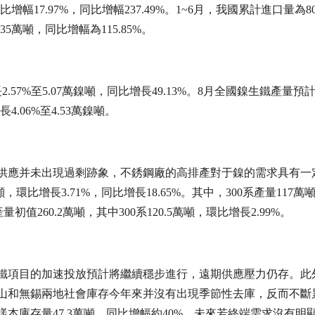
增幅17.97%，同比增幅237.49%。1~6月，我國累計進口量為80
35萬噸，同比增幅為115.85%。
57%至5.07萬鎳噸，同比增長49.13%。8月全國鎳生鐵產量預
4.06%至4.53萬鎳噸。
供應并未出現過剩跡象，不銹鋼廠的高排產對于鎳的需求具有一
環比增長3.71%，同比增長18.65%。其中，300系產量117萬
初值260.2萬噸，其中300系120.5萬噸，環比增長2.99%。
鐵項目的加速投放預計將繼續穩步進行，遠期供應壓力仍存。此
山和無錫兩地社會庫存今年來并沒有出現季節性去庫，反而不斷
本庫存量47.3萬噸，同比增幅約40%。未來若終端需求沒有明