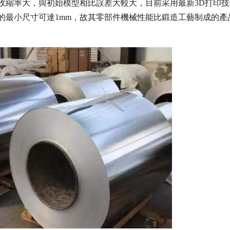
收縮率大，與初始模型相比誤差大較大，目前采用最新3D打印技
的最小尺寸可達1mm，故其零部件機械性能比鍛造工藝制成的產