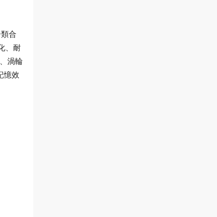
一類合
化、耐
、渦輪
記憶效