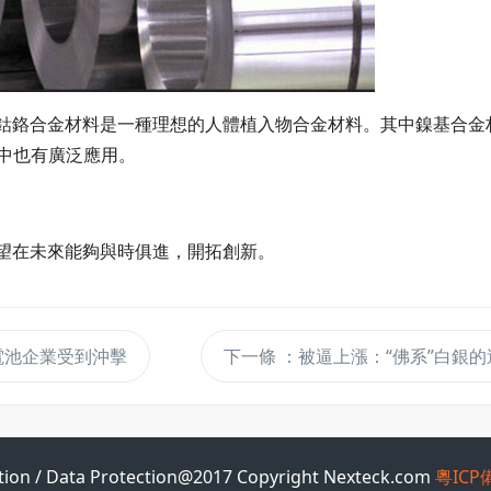
鈷鉻合金材料是一種理想的人體植入物合金材料。其中鎳基合金
中也有廣泛應用。
望在未來能夠與時俱進，開拓創新。
電池企業受到沖擊
下一條
：被逼上漲：“佛系”白銀的
tion / Data Protection@2017 Copyright Nexteck.com
粵ICP備