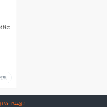
材料尤
逆襲
18011744號-1