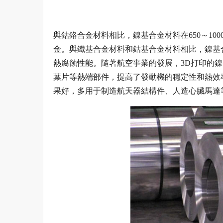
與鈷鉻合金材料相比，鎳基合金材料在650～1
金。與鐵基合金材料和鈷基合金材料相比，鎳基
熱腐蝕性能。隨著航空事業的發展，3D打印的
葉片等熱端部件，提高了發動機的穩定性和熱效
果好，多用于制造航天器結構件、人造心臟馬達