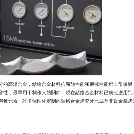
分的高溫合金，鈷鉻合金材料抗腐蝕性能和機械性能都非常優異
容性，最早用于制作人體關節，現在鈷鉻合金材料已廣泛應用到
與鈹元素，許多個性化定制的鈷鉻合金烤瓷牙已成為非貴金屬烤