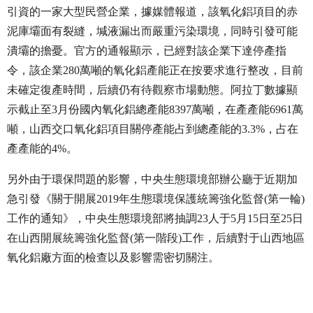
引資的一家大型民營企業，據媒體報道，該氧化鋁項目的赤
泥庫壩面有裂縫，堿液漏出而嚴重污染環境，同時引發可能
潰壩的擔憂。官方的通報顯示，已經對該企業下達停產指
令，該企業280萬噸的氧化鋁產能正在按要求進行整改，目前
未確定復產時間，后續仍有待觀察市場動態。阿拉丁數據顯
示截止至3月份國內氧化鋁總產能8397萬噸，在產產能6961萬
噸，山西交口氧化鋁項目關停產能占到總產能的3.3%，占在
產產能的4%。
另外由于環保問題的影響，中央生態環境部辦公廳于近期加
急引發《關于開展2019年生態環境保護統籌強化監督(第一輪)
工作的通知》，中央生態環境部將抽調23人于5月15日至25日
在山西開展統籌強化監督(第一階段)工作，后續對于山西地區
氧化鋁廠方面的檢查以及影響需密切關注。