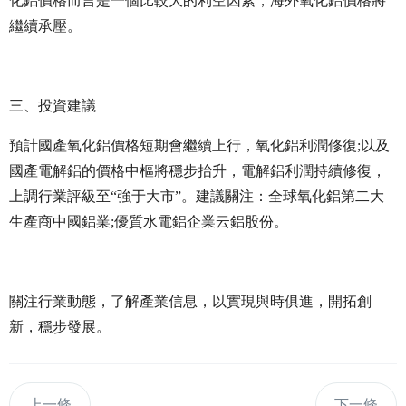
化鋁價格而言是一個比較大的利空因素，海外氧化鋁價格將
繼續承壓。
三、投資建議
預計國產氧化鋁價格短期會繼續上行，氧化鋁利潤修復;以及
國產電解鋁的價格中樞將穩步抬升，電解鋁利潤持續修復，
上調行業評級至“強于大市”。建議關注：全球氧化鋁第二大
生產商中國鋁業;優質水電鋁企業云鋁股份。
關注行業動態，了解產業信息，以實現與時俱進，開拓創
新，穩步發展。
上一條
下一條