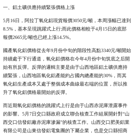
一、鋁土礦供應持續緊張價格上漲
5月16日，阿拉丁氧化鋁現貨報價3050元/噸，本周漲幅已達到
8.5%，基本呈現跳躍式上行;而此價格相較于4月15日的底部
報價2665元/噸也已經上漲14.5%。
國產氧化鋁價格從去年9月份中旬的階段性高點3340元/噸開始
持續處于下行通道，氧化鋁價格在今年4月份中旬筑底之后開
始有所反彈。反彈的邏輯主要是由于山西地區鋁土礦供應持
續緊張，山西地區氧化鋁產能約占國內總產能的30%，而其
氧化鋁生產成本又處于整個成本曲線最右端的位置，所以推
升了氧化鋁價格最開始的反彈。
而近期氧化鋁價格的跳躍式上行是由于山西赤泥庫泄露事件
的影響。5月7日交口縣政府成立聯合核查工作組展開針對“山
西交口信發鋁廠赤泥庫滲漏”的核查工作。山西交口肥美鋁業
有限公司是山東信發鋁電集團的下屬企業，也是交口縣招商