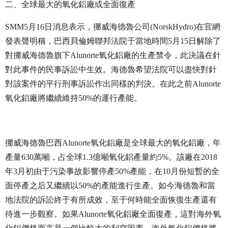
二、全球最大的氧化鋁廠或全面復產
SMM5月16日消息表示，挪威海德魯公司(NorskHydro)在官網
發表聲明稱，巴西貝倫姆聯邦法院于當地時間5月15日解除了
對挪威海德魯旗下Alunorte氧化鋁廠的生產禁令，此決議在針
對此事件的民事訴訟中生效。海德魯希望法院可以盡快對針
對該案件的平行刑事訴訟作出同樣的判決。在此之前Alunorte
氧化鋁廠將繼續維持50%的運行產能。
挪威海德魯巴西Alunorte氧化鋁廠是全球最大的氧化鋁廠，年
產量630萬噸，占全球1.3億噸氧化鋁產量約5%。該廠在2018
年3月初由于污染事故影響停產50%產能，在10月份短暫的全
面停產之后又繼續以50%的產能進行生產。如今海德魯和當
地法院的訴訟終于有所成效，至于何時能全面恢復生產還有
待進一步觀察。如果Alunorte氧化鋁廠全面復產，這對海外氧